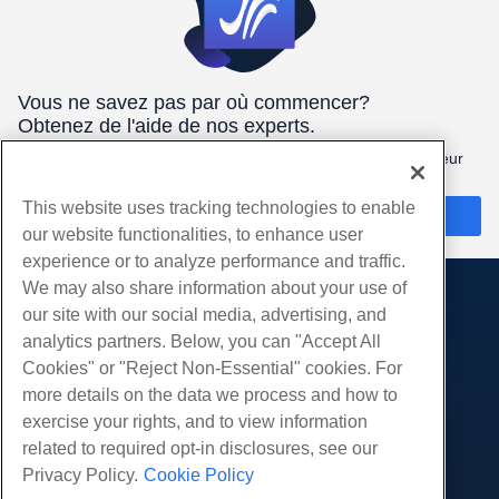
Vous ne savez pas par où commencer?
Obtenez de l'aide de nos experts.
Nous sommes ici 24/7/365 pour vous aider à obtenir le meilleur
hébergement pour vos besoins.
This website uses tracking technologies to enable
Discuter maintenant
our website functionalities, to enhance user
experience or to analyze performance and traffic.
We may also share information about your use of
Des produits
our site with our social media, advertising, and
analytics partners. Below, you can "Accept All
Hébergement Web
Prestations de service
Cookies" or "Reject Non-Essential" cookies. For
Hébergement professionnel
Migrations de sites Web
more details on the data we process and how to
Communauté
Revendeur Hébergeur
exercise your rights, and to view information
Revendeur en marque blanche
Documentation produit
Compagnie
related to required opt-in disclosures, see our
Géré Linux VPS
Tutoriels
Privacy Policy.
Cookie Policy
À propos de nous
Légal
Linux non gérés VPS
Blog