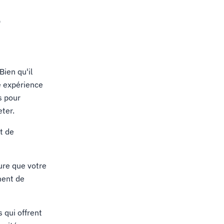
e
ien qu'il
e expérience
s pour
ter.
t de
ure que votre
ment de
 qui offrent