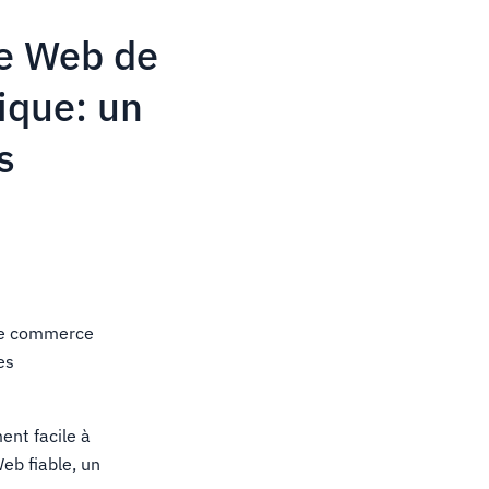
te Web de
ique: un
s
 le commerce
es
ent facile à
eb fiable, un