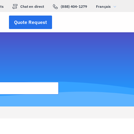
ts
Chat en direct
(888) 404-1279
Français
Quote Request