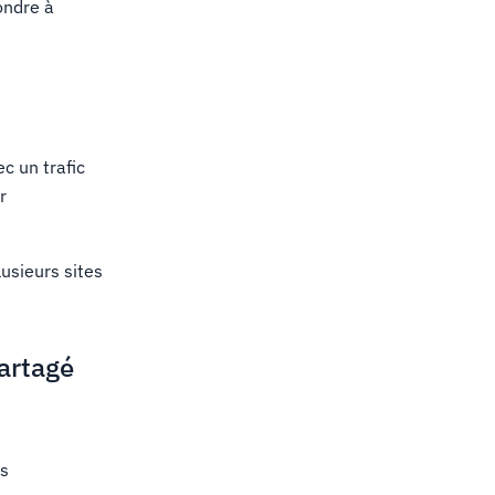
ondre à
c un trafic
r
usieurs sites
artagé
es