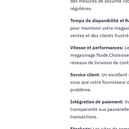
des mesures de sécurité rob
régulières.
Temps de disponibilité et fia
pour maintenir votre magasi
ventes et des clients frustré
Vitesse et performances:
Le
magasinage fluide.Choisisse
réseaux de livraison de con
Service client:
Un excellent 
vous que votre fournisseur d
problème.
Intégration de paiement:
Vo
transparente aux passerelle
transactions.
Stockage:
Les sites de com