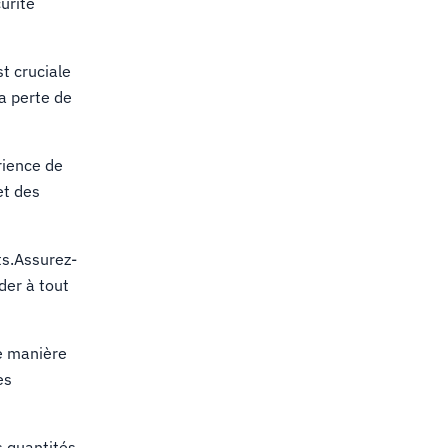
urité
t cruciale
a perte de
rience de
et des
ts.Assurez-
der à tout
e manière
es
 quantités