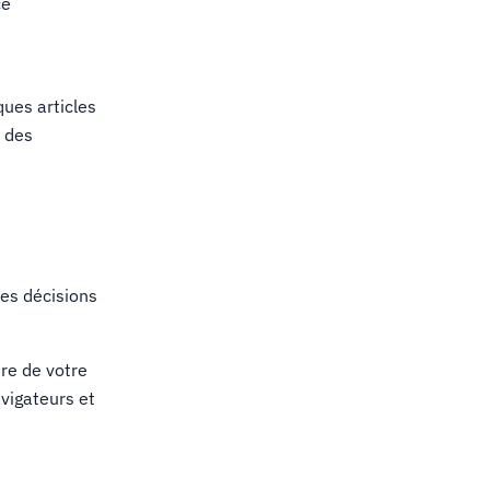
ce
s
ques articles
e des
es décisions
re de votre
avigateurs et