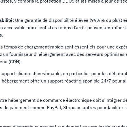
ustes, y compris la protection DDOS et les mises à jour de séc
bilité:
Une garantie de disponibilité élevée (99,9% ou plus) es
n accessible aux clients.Les temps d'arrêt peuvent entraîner l
s.
s temps de chargement rapide sont essentiels pour une expé
z un fournisseur d'hébergement avec des serveurs optimisés 
tenu (CDN).
support client est inestimable, en particulier pour les débutan
'hébergement offre un support réactif disponible 24/7 pour ai
tre hébergement de commerce électronique doit s'intégrer d
s de paiement comme PayPal, Stripe ou autres pour faciliter l
merce électronique peuvent rapidement accumuler de grandes