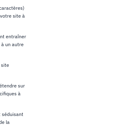
caractères)
votre site à
t entraîner
 à un autre
 site
'étendre sur
cifiques à
t séduisant
de la