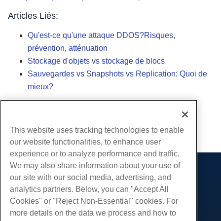
Articles Liés:
Qu'est-ce qu'une attaque DDOS?Risques,
prévention, atténuation
Stockage d'objets vs stockage de blocs
Sauvegardes vs Snapshots vs Replication: Quoi de
mieux?
Écrit par
Hostwinds Team
/
août 4, 2023
This website uses tracking technologies to enable
Copie URL
our website functionalities, to enhance user
experience or to analyze performance and traffic.
We may also share information about your use of
Des produits
our site with our social media, advertising, and
analytics partners. Below, you can "Accept All
Hébergement Web
Prestations de service
Cookies" or "Reject Non-Essential" cookies. For
Hébergement professionnel
Migrations de sites Web
more details on the data we process and how to
Communauté
Revendeur Hébergeur