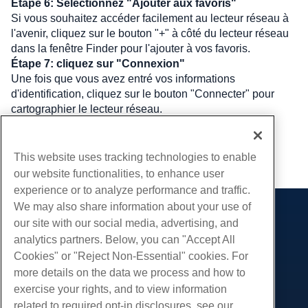
Étape 6: Sélectionnez "Ajouter aux favoris"
Si vous souhaitez accéder facilement au lecteur réseau à 
l'avenir, cliquez sur le bouton "+" à côté du lecteur réseau 
dans la fenêtre Finder pour l'ajouter à vos favoris.
Étape 7: cliquez sur "Connexion"
Une fois que vous avez entré vos informations 
d'identification, cliquez sur le bouton "Connecter" pour 
cartographier le lecteur réseau.
Écrit par
Hostwinds Team
/
avril 11, 2024
This website uses tracking technologies to enable
Copie URL
our website functionalities, to enhance user
experience or to analyze performance and traffic.
We may also share information about your use of
Des produits
our site with our social media, advertising, and
analytics partners. Below, you can "Accept All
Hébergement Web
Prestations de service
Cookies" or "Reject Non-Essential" cookies. For
Hébergement professionnel
Migrations de sites Web
more details on the data we process and how to
Communauté
Revendeur Hébergeur
exercise your rights, and to view information
Revendeur en marque blanche
Documentation produit
Compagnie
related to required opt-in disclosures, see our