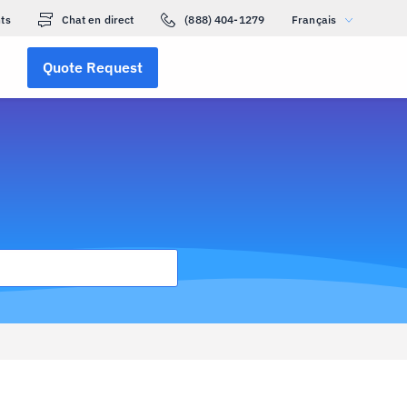
ts
Chat en direct
(888) 404-1279
Français
Quote Request