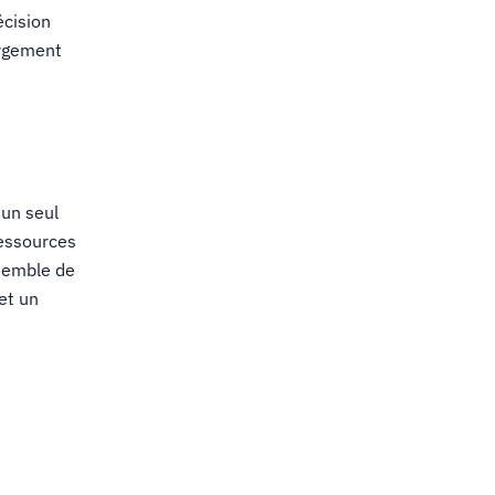
écision
ergement
un seul
ressources
nsemble de
et un