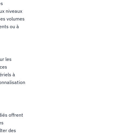
es
aux niveaux
 des volumes
ents ou à
ur les
nces
riels à
sonnalisation
iés offrent
es
lter des