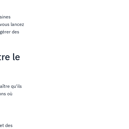
daines
 vous lancez
gérer des
re le
ître qu'ils
ons où
 et des