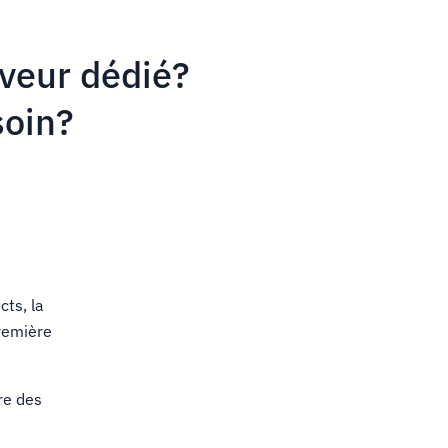
rveur dédié?
soin?
ts, la
remière
re des