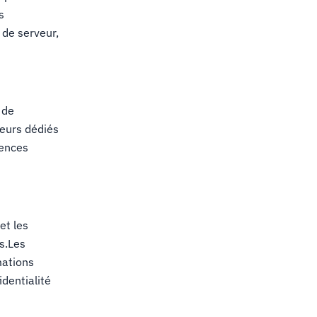
s
 de serveur,
 de
veurs dédiés
iences
et les
s.Les
mations
identialité