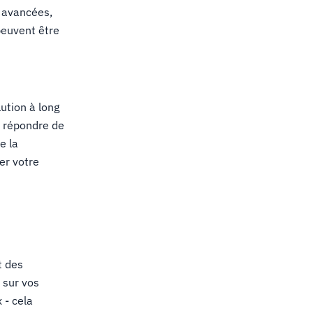
 avancées,
 peuvent être
ution à long
t répondre de
e la
er votre
t des
 sur vos
 - cela