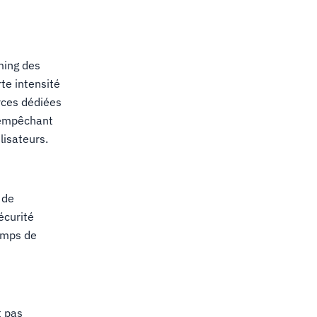
ming des
te intensité
rces dédiées
, empêchant
lisateurs.
 de
écurité
temps de
t pas