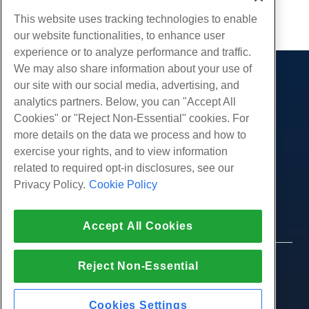
This website uses tracking technologies to enable
Copie URL
our website functionalities, to enhance user
experience or to analyze performance and traffic.
We may also share information about your use of
Des produits
our site with our social media, advertising, and
analytics partners. Below, you can "Accept All
Hébergement Web
Prestations de service
Cookies" or "Reject Non-Essential" cookies. For
Hébergement professionnel
Migrations de sites Web
more details on the data we process and how to
Communauté
Revendeur Hébergeur
exercise your rights, and to view information
Revendeur en marque blanche
Documentation produit
Compagnie
related to required opt-in disclosures, see our
Géré Linux VPS
Tutoriels
Privacy Policy.
Cookie Policy
À propos de nous
Légal
Linux non gérés VPS
Blog
Nous contacter
Windows gérés VPS
Conditions d'utilisation
Soutien
Centres de données
Accept All Cookies
Windows non géré VPS
Politique de confidentialité
presse
Chat en direct avec nous
Serveurs Cloud
Forces de l'ordre
Programme d'affiliation
Ouvrez un ticket de support
© 2010-2026 Hostwinds, une HostPapa Inc.
Reject Non-Essential
Équilibreurs de charge
Accord d'affiliation
entreprise.
Envoyez-nous un e-mail
Stockage de blocs
Tous les droits sont réservés.
Nous appeler (888) 404-1279
Stockage d'objets
Cookies Settings