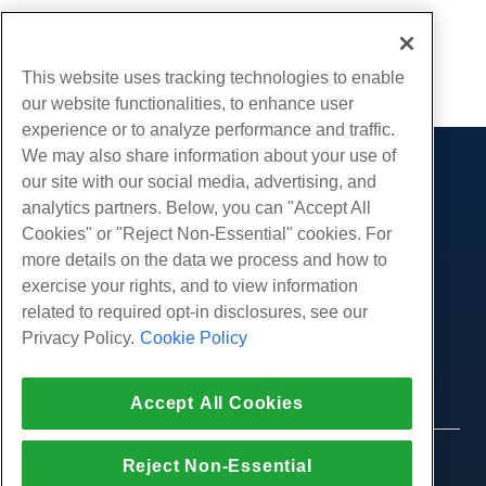
Écrit par
Michael Brower
/
décembre 13, 2016
Copie URL
This website uses tracking technologies to enable
our website functionalities, to enhance user
experience or to analyze performance and traffic.
We may also share information about your use of
Des produits
our site with our social media, advertising, and
analytics partners. Below, you can "Accept All
Hébergement Web
Prestations de service
Cookies" or "Reject Non-Essential" cookies. For
Hébergement professionnel
Migrations de sites Web
more details on the data we process and how to
Communauté
Revendeur Hébergeur
exercise your rights, and to view information
Revendeur en marque blanche
Documentation produit
Compagnie
related to required opt-in disclosures, see our
Géré Linux VPS
Tutoriels
Privacy Policy.
Cookie Policy
À propos de nous
Légal
Linux non gérés VPS
Blog
Nous contacter
Windows gérés VPS
Conditions d'utilisation
Soutien
Centres de données
Accept All Cookies
Windows non géré VPS
Politique de confidentialité
presse
Chat en direct avec nous
Serveurs Cloud
Forces de l'ordre
Programme d'affiliation
Ouvrez un ticket de support
© 2010-2026 Hostwinds, une HostPapa Inc.
Reject Non-Essential
Équilibreurs de charge
Accord d'affiliation
entreprise.
Envoyez-nous un e-mail