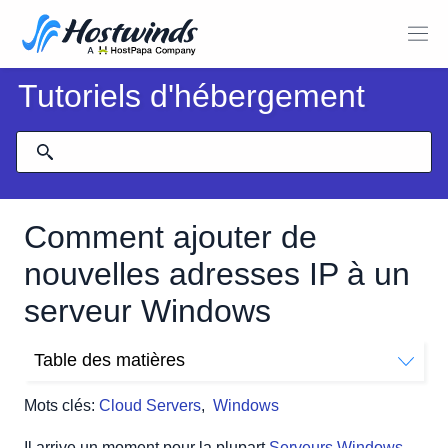
Tutoriels d'hébergement
Comment ajouter de
nouvelles adresses IP à un
serveur Windows
Table des matières
Ajouter des adresses IP à votre réseau via le Centre
Mots clés:
Cloud Servers
,
Windows
Réseau et partage
Paramètres de l'adaptateur réseau
Il arrive un moment pour la plupart
Serveurs Windows