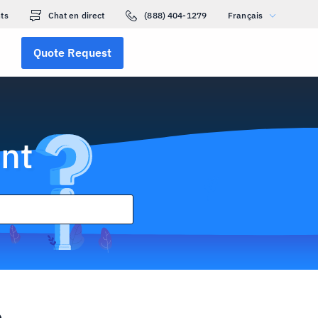
ts
Chat en direct
(888) 404-1279
Français
Quote Request
nt