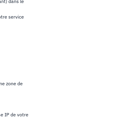
nt) dans le
otre service
une zone de
se IP de votre