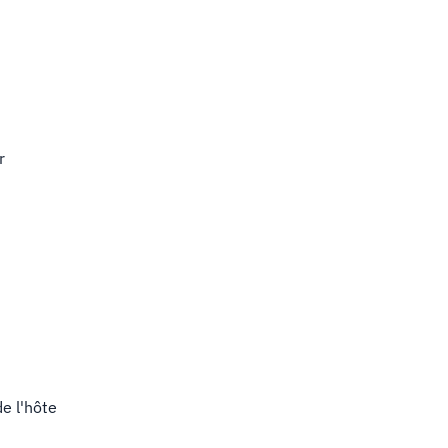
r
e l'hôte