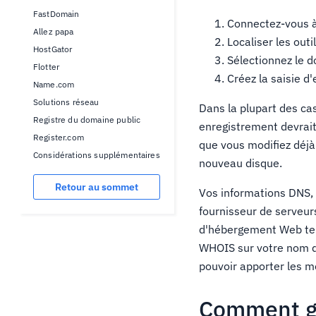
FastDomain
Connectez-vous à
Allez papa
Localiser les out
HostGator
Sélectionnez le 
Flotter
Créez la saisie d
Name.com
Solutions réseau
Dans la plupart des cas
Registre du domaine public
enregistrement devrait
Register.com
que vous modifiez déjà
Considérations supplémentaires
nouveau disque.
Retour au sommet
Vos informations DNS, 
fournisseur de serveurs
d'hébergement Web tel 
WHOIS sur votre nom d
pouvoir apporter les m
Comment gé