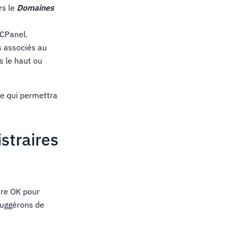
rs le
Domaines
 CPanel.
s associés au
s le haut ou
ce qui permettra
straires
tre OK pour
suggérons de