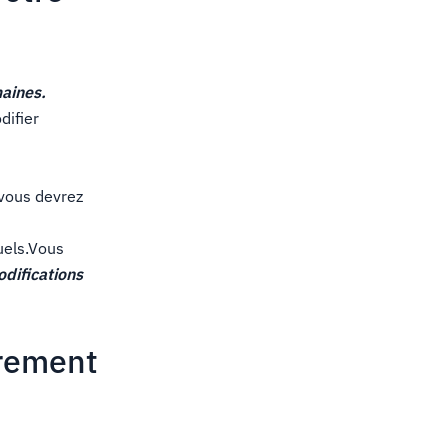
aines.
difier
 vous devrez
tuels.Vous
difications
trement