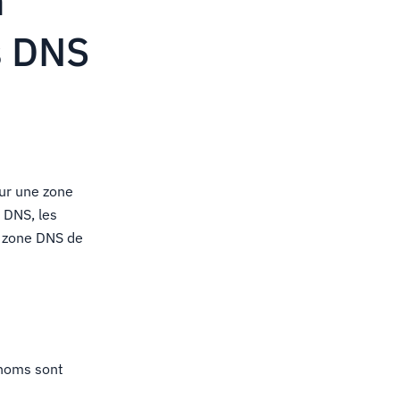
n
s DNS
our une zone
 DNS, les
e zone DNS de
 noms sont