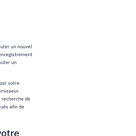
outer un nouvel
'enregistrement
outer un
par votre
urnisseur
e recherche de
ués afin de
votre