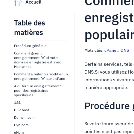
Comment
Accueil
enregis
Table des
populai
matières
Procédure générale
Mots clés:
cPanel
,
DNS
Comment gérer un
enregistrement "A" si votre
domaine enregistré est avec
Certains services, tel
Hostwinds
DNS.Si vous utilisez H
Comment ajouter ou modifier un
enregistrement "A" dans cPanel
informations suivantes
Ajouter "un enregistrement"
manière appropriée.
pour des registraires
spécifiques
Procédure 
1&1
Bluehost
Domain.com
Si votre fournisseur d
Dyn.com
pointés n'est pas répe
eNom