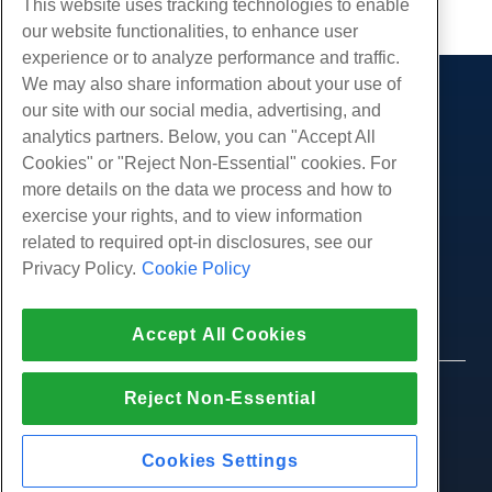
This website uses tracking technologies to enable
our website functionalities, to enhance user
experience or to analyze performance and traffic.
We may also share information about your use of
Des produits
our site with our social media, advertising, and
analytics partners. Below, you can "Accept All
Hébergement Web
Prestations de service
Cookies" or "Reject Non-Essential" cookies. For
Hébergement professionnel
Migrations de sites Web
more details on the data we process and how to
Communauté
Revendeur Hébergeur
exercise your rights, and to view information
Revendeur en marque blanche
Documentation produit
Compagnie
related to required opt-in disclosures, see our
Géré Linux VPS
Tutoriels
Privacy Policy.
Cookie Policy
À propos de nous
Légal
Linux non gérés VPS
Blog
Nous contacter
Windows gérés VPS
Conditions d'utilisation
Soutien
Centres de données
Accept All Cookies
Windows non géré VPS
Politique de confidentialité
presse
Chat en direct avec nous
Serveurs Cloud
Forces de l'ordre
Programme d'affiliation
Ouvrez un ticket de support
© 2010-2026 Hostwinds, une HostPapa Inc.
Reject Non-Essential
Équilibreurs de charge
Accord d'affiliation
entreprise.
Envoyez-nous un e-mail
Stockage de blocs
Tous les droits sont réservés.
Nous appeler (888) 404-1279
Stockage d'objets
Cookies Settings
SSL Certificats