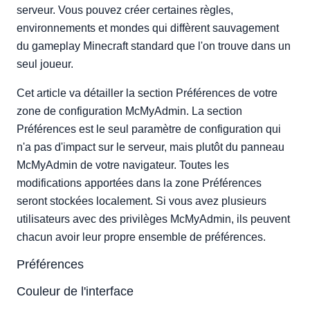
Thème léger
serveur. Vous pouvez créer certaines règles,
Thème Metrofied
environnements et mondes qui diffèrent sauvagement
du gameplay Minecraft standard que l'on trouve dans un
Thème Slick
seul joueur.
Désactiver les transitions animées
Afficher les horodatages dans la vue de la console
Cet article va détailler la section Préférences de votre
Afficher uniquement le chat dans la console
zone de configuration McMyAdmin. La section
Préférences est le seul paramètre de configuration qui
n'a pas d'impact sur le serveur, mais plutôt du panneau
McMyAdmin de votre navigateur. Toutes les
modifications apportées dans la zone Préférences
seront stockées localement. Si vous avez plusieurs
utilisateurs avec des privilèges McMyAdmin, ils peuvent
chacun avoir leur propre ensemble de préférences.
Préférences
Couleur de l'interface