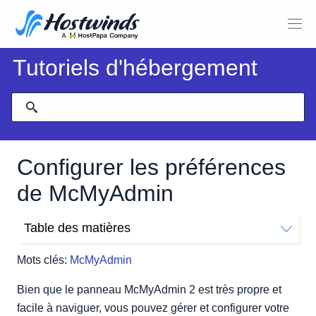
Tutoriels d'hébergement
Configurer les préférences
de McMyAdmin
Table des matières
Préférences
Mots clés:
McMyAdmin
Couleur de l'interface
Sélection du thème
Bien que le panneau McMyAdmin 2 est très propre et
Thème classique
facile à naviguer, vous pouvez gérer et configurer votre