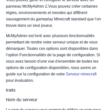
Mode liste blanche
panneau McMyAdmin 2.Vous pouvez créer certaines
Groupe de liste blanche
règles, environnements et mondes qui diffèrent
Activer la mise en veille du serveur
sauvagement du gameplay Minecraft standard que l'on
trouve dans un seul joueur.
Message de veille du serveur
Activer l'image d'état et le widget
McMyAdmin est livré avec plusieurs fonctionnalités
Afficher en tant que public sur la liste des serveurs
permettant de rendre votre serveur unique et de vous
Mode d'exportation des autorisations
démarquer. Toutes ces options sont disponibles dans
Mode de débordement de sauvegarde
l'option Fonctionnalités de la page de configuration. Si
Format de message mChat
vous avez besoin d'une vue d'ensemble de toutes les
Notifications des joueurs
options de configuration disponibles, nous avons un
Message de la liste blanche
guide sur la configuration de votre
Serveur minecraft
Afficher le message d'accueil standard
pour évaluation.
Afficher les erreurs d'accès refusé
traits
Afficher l'avertissement pendant la sauvegarde du
monde
Nom du serveur
Annoncer les changements de groupe
Le nom du serveur vous permet de définir un nom pour