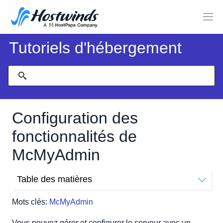
Tutoriels d'hébergement
Configuration des
fonctionnalités de
McMyAdmin
Table des matières
traits
Mots clés:
McMyAdmin
Nom du serveur
Message de bienvenue
Vous pouvez gérer et configurer le serveur avec un