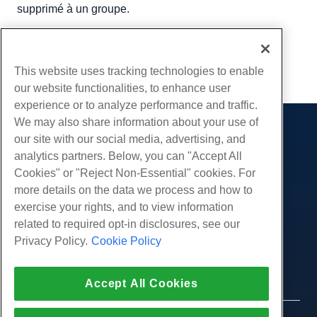
supprimé à un groupe.
Écrit par
Hostwinds Team
/
avril 26, 2018
Copie URL
This website uses tracking technologies to enable
our website functionalities, to enhance user
experience or to analyze performance and traffic.
We may also share information about your use of
Des produits
our site with our social media, advertising, and
analytics partners. Below, you can "Accept All
Hébergement Web
Prestations de service
Cookies" or "Reject Non-Essential" cookies. For
Hébergement professionnel
Migrations de sites Web
more details on the data we process and how to
Communauté
Revendeur Hébergeur
exercise your rights, and to view information
Revendeur en marque blanche
Documentation produit
Compagnie
related to required opt-in disclosures, see our
Géré Linux VPS
Tutoriels
Privacy Policy.
Cookie Policy
À propos de nous
Légal
Linux non gérés VPS
Blog
Nous contacter
Windows gérés VPS
Conditions d'utilisation
Soutien
Centres de données
Accept All Cookies
Windows non géré VPS
Politique de confidentialité
presse
Chat en direct avec nous
Serveurs Cloud
Forces de l'ordre
Programme d'affiliation
Ouvrez un ticket de support