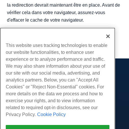
la redirection devrait maintenant être en place. Avant de
vérifier cela dans votre navigateur, assurez-vous
d'effacer le cache de votre navigateur.
Écrit par
Michael Brower
/
juin 22, 2017
Copie URL
This website uses tracking technologies to enable
our website functionalities, to enhance user
experience or to analyze performance and traffic.
We may also share information about your use of
Des produits
our site with our social media, advertising, and
analytics partners. Below, you can "Accept All
Hébergement Web
Prestations de service
Cookies" or "Reject Non-Essential" cookies. For
Hébergement professionnel
Migrations de sites Web
more details on the data we process and how to
Communauté
Revendeur Hébergeur
exercise your rights, and to view information
Revendeur en marque blanche
Documentation produit
Compagnie
related to required opt-in disclosures, see our
Géré Linux VPS
Tutoriels
Privacy Policy.
Cookie Policy
À propos de nous
Légal
Linux non gérés VPS
Blog
Nous contacter
Windows gérés VPS
Conditions d'utilisation