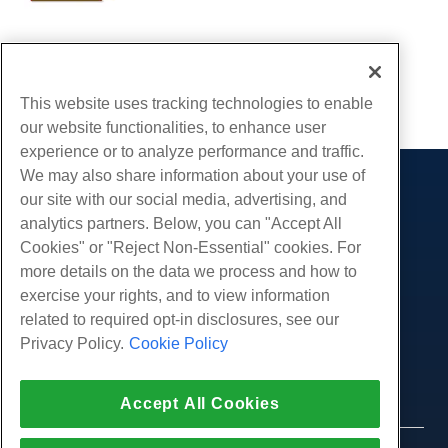
Écrit par
Michael Brower
/
Mars 25, 2017
Copie URL
This website uses tracking technologies to enable
our website functionalities, to enhance user
experience or to analyze performance and traffic.
We may also share information about your use of
Des produits
our site with our social media, advertising, and
analytics partners. Below, you can "Accept All
Hébergement Web
Prestations de service
Cookies" or "Reject Non-Essential" cookies. For
Hébergement professionnel
Migrations de sites Web
more details on the data we process and how to
Communauté
Revendeur Hébergeur
exercise your rights, and to view information
Revendeur en marque blanche
Documentation produit
Compagnie
related to required opt-in disclosures, see our
Géré Linux VPS
Tutoriels
Privacy Policy.
Cookie Policy
À propos de nous
Légal
Linux non gérés VPS
Blog
Nous contacter
Windows gérés VPS
Conditions d'utilisation
Soutien
Centres de données
Accept All Cookies
Windows non géré VPS
Politique de confidentialité
presse
Chat en direct avec nous
Serveurs Cloud
Forces de l'ordre