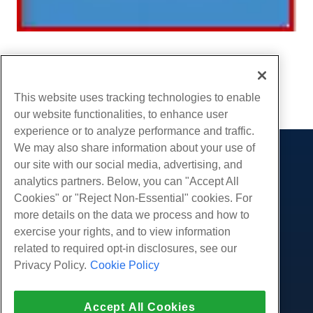
Écrit par
Hostwinds Team
/
juin 5, 2021
Copie URL
This website uses tracking technologies to enable
our website functionalities, to enhance user
experience or to analyze performance and traffic.
We may also share information about your use of
Des produits
our site with our social media, advertising, and
analytics partners. Below, you can "Accept All
Hébergement Web
Prestations de service
Cookies" or "Reject Non-Essential" cookies. For
Hébergement professionnel
Migrations de sites Web
more details on the data we process and how to
Communauté
Revendeur Hébergeur
exercise your rights, and to view information
Revendeur en marque blanche
Documentation produit
Compagnie
related to required opt-in disclosures, see our
Géré Linux VPS
Tutoriels
Privacy Policy.
Cookie Policy
À propos de nous
Légal
Linux non gérés VPS
Blog
Nous contacter
Windows gérés VPS
Conditions d'utilisation
Soutien
Centres de données
Accept All Cookies
Windows non géré VPS