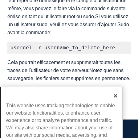
leur répertoire domestique et le compte d'utilisateur lui-
même, vous pouvez le faire via la commande suivante
émise en tant qu'utilisateur root ou sudo.Si vous utilisez
un utilisateur sudo, veuillez vous assurer d'ajouter Sudo
avant la commande:
Cela pourrait efficacement et supprimerait toutes les
traces de l'utilisateur de votre serveur.Notez que sans
sauvegarde, les fichiers sont supprimés en permanence.
Écrit par
Michael Brower
/
juin 22, 2017
Copie URL
This website uses tracking technologies to enable
our website functionalities, to enhance user
experience or to analyze performance and traffic.
We may also share information about your use of
Des produits
our site with our social media, advertising, and