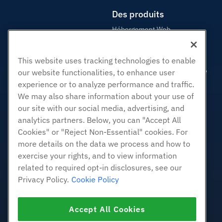
Des produits
Hébergement Web
Hébergement professionnel
Revendeur Hébergeur
This website uses tracking technologies to enable
Revendeur en marque blanche
our website functionalities, to enhance user
experience or to analyze performance and traffic.
Géré Linux VPS
We may also share information about your use of
Linux non gérés VPS
our site with our social media, advertising, and
Windows gérés VPS
analytics partners. Below, you can "Accept All
Windows non géré VPS
Cookies" or "Reject Non-Essential" cookies. For
Serveurs Cloud
more details on the data we process and how to
Équilibreurs de charge
exercise your rights, and to view information
related to required opt-in disclosures, see our
Stockage de blocs
Privacy Policy.
Cookie Policy
Stockage d'objets
SSL Certificats
Accept All Cookies
Hébergement d'applications
Web