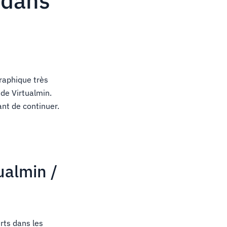
 dans
graphique très
 de Virtualmin.
ant de continuer.
ualmin /
rts dans les