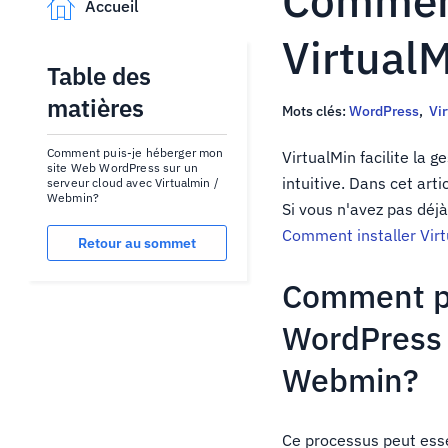
Comment
Accueil
Virtual
Table des
matières
Mots clés:
WordPress
,
Vi
Comment puis-je héberger mon
VirtualMin facilite la 
site Web WordPress sur un
intuitive. Dans cet ar
serveur cloud avec Virtualmin /
Webmin?
Si vous n'avez pas déjà
Comment installer Vir
Retour au sommet
Comment pu
WordPress 
Webmin?
Ce processus peut esse