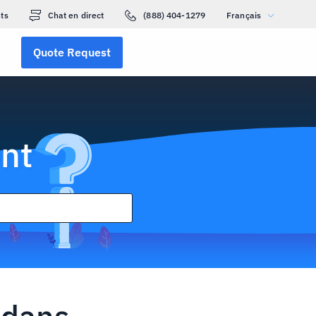
ts
Chat en direct
(888) 404-1279
Français
Quote Request
nt