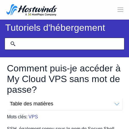
Tutoriels d'hébergement
Comment puis-je accéder à
My Cloud VPS sans mot de
passe?
Table des matières
Rendre ssh encore plus sécurisé
Mots clés:
VPS
À partir d'une combinaison verrouillage à une serrure et
de clé
SSH, également connu sous le nom de Secure Shell,