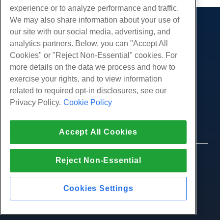
experience or to analyze performance and traffic.
We may also share information about your use of
Des produits
our site with our social media, advertising, and
analytics partners. Below, you can "Accept All
Hébergement Web
Prestations de service
Cookies" or "Reject Non-Essential" cookies. For
Hébergement professionnel
Migrations de sites Web
more details on the data we process and how to
Communauté
Revendeur Hébergeur
exercise your rights, and to view information
Revendeur en marque blanche
Documentation produit
Compagnie
related to required opt-in disclosures, see our
Géré Linux VPS
Tutoriels
Privacy Policy.
Cookie Policy
À propos de nous
Légal
Linux non gérés VPS
Blog
Nous contacter
Windows gérés VPS
Conditions d'utilisation
Soutien
Centres de données
Accept All Cookies
Windows non géré VPS
Politique de confidentialité
presse
Chat en direct avec nous
Serveurs Cloud
Forces de l'ordre
Programme d'affiliation
Ouvrez un ticket de support
© 2010-2026 Hostwinds, une HostPapa Inc.
Reject Non-Essential
Équilibreurs de charge
Accord d'affiliation
entreprise.
Envoyez-nous un e-mail
Stockage de blocs
Tous les droits sont réservés.
Nous appeler (888) 404-1279
Stockage d'objets
Cookies Settings
SSL Certificats
Hébergement d'applications Web