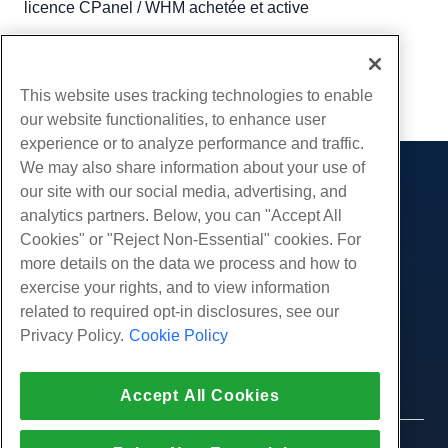
licence CPanel / WHM achetée et active
Écrit par
Michael Brower
/
décembre 13, 2016
Copie URL
This website uses tracking technologies to enable
our website functionalities, to enhance user
experience or to analyze performance and traffic.
We may also share information about your use of
Des produits
our site with our social media, advertising, and
analytics partners. Below, you can "Accept All
Hébergement Web
Prestations de service
Cookies" or "Reject Non-Essential" cookies. For
Hébergement professionnel
Migrations de sites Web
more details on the data we process and how to
Communauté
Revendeur Hébergeur
exercise your rights, and to view information
Revendeur en marque blanche
Documentation produit
Compagnie
related to required opt-in disclosures, see our
Géré Linux VPS
Tutoriels
Privacy Policy.
Cookie Policy
À propos de nous
Légal
Linux non gérés VPS
Blog
Nous contacter
Windows gérés VPS
Conditions d'utilisation
Soutien
Centres de données
Accept All Cookies
Windows non géré VPS
Politique de confidentialité
presse
Chat en direct avec nous
Serveurs Cloud
Forces de l'ordre
Programme d'affiliation
Ouvrez un ticket de support