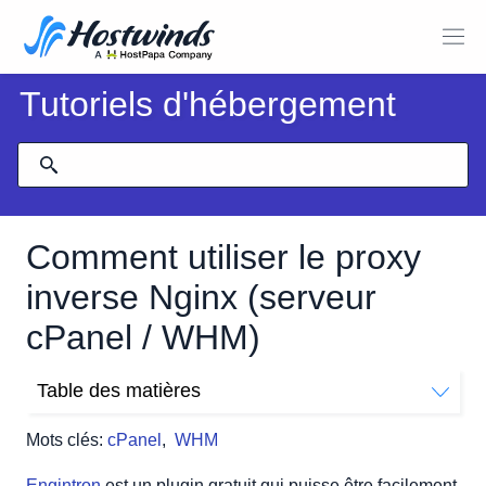
Tutoriels d'hébergement
Comment utiliser le proxy
inverse Nginx (serveur
cPanel / WHM)
Table des matières
Installation
Mots clés:
cPanel
,
WHM
Étape 1:
Étape 2:
Engintron
est un plugin gratuit qui puisse être facilement