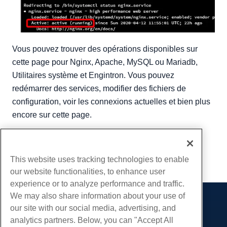
Vous pouvez trouver des opérations disponibles sur
cette page pour Nginx, Apache, MySQL ou Mariadb,
Utilitaires système et Engintron. Vous pouvez
redémarrer des services, modifier des fichiers de
configuration, voir les connexions actuelles et bien plus
encore sur cette page.
Écrit par
Benjamin Bream
/
avril 21, 2020
Copie URL
This website uses tracking technologies to enable
our website functionalities, to enhance user
experience or to analyze performance and traffic.
We may also share information about your use of
Des produits
our site with our social media, advertising, and
analytics partners. Below, you can "Accept All
Hébergement Web