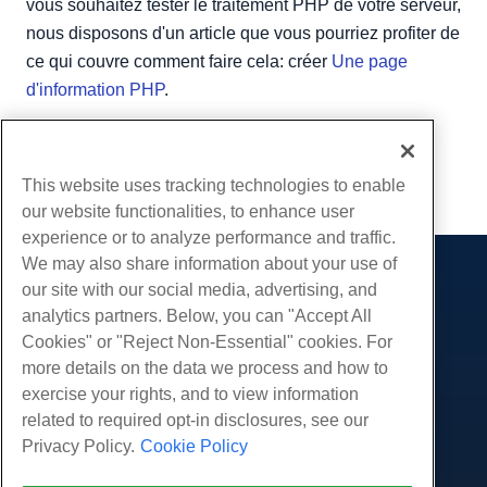
vous souhaitez tester le traitement PHP de votre serveur,
nous disposons d'un article que vous pourriez profiter de
ce qui couvre comment faire cela: créer
Une page
d'information PHP
.
Écrit par
Michael Brower
/
juin 22, 2017
Copie URL
This website uses tracking technologies to enable
our website functionalities, to enhance user
experience or to analyze performance and traffic.
We may also share information about your use of
Des produits
our site with our social media, advertising, and
analytics partners. Below, you can "Accept All
Hébergement Web
Prestations de service
Cookies" or "Reject Non-Essential" cookies. For
Hébergement professionnel
Migrations de sites Web
more details on the data we process and how to
Communauté
Revendeur Hébergeur
exercise your rights, and to view information
Revendeur en marque blanche
Documentation produit
Compagnie
related to required opt-in disclosures, see our
Géré Linux VPS
Tutoriels
Privacy Policy.
Cookie Policy
À propos de nous
Légal
Linux non gérés VPS
Blog
Nous contacter