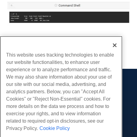
Écrit par
Michael Brower
/
juin 21, 2017
Copie URL
This website uses tracking technologies to enable
our website functionalities, to enhance user
experience or to analyze performance and traffic.
We may also share information about your use of
Des produits
our site with our social media, advertising, and
analytics partners. Below, you can "Accept All
Hébergement Web
Prestations de service
Cookies" or "Reject Non-Essential" cookies. For
Hébergement professionnel
Migrations de sites Web
more details on the data we process and how to
Communauté
Revendeur Hébergeur
exercise your rights, and to view information
Revendeur en marque blanche
Documentation produit
Compagnie
related to required opt-in disclosures, see our
Géré Linux VPS
Tutoriels
Privacy Policy.
Cookie Policy
À propos de nous
Légal
Linux non gérés VPS
Blog