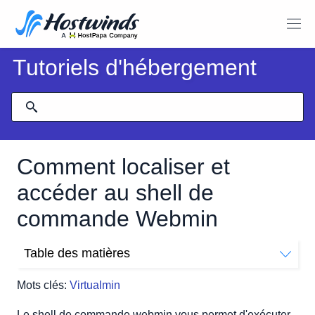
Tutoriels d'hébergement
Comment localiser et
accéder au shell de
commande Webmin
Table des matières
Comment trouver et utiliser le shell de commande
Mots clés:
Virtualmin
Webmin?
Le shell de commande webmin vous permet d'exécuter