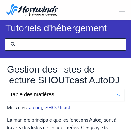
Tutoriels d'hébergement
Gestion des listes de
lecture SHOUTcast AutoDJ
Table des matières
Où trouver le gestionnaire de listes de lecture AutoDJ
Mots clés:
autodj
,
SHOUTcast
Comment ajouter une nouvelle liste de lecture
Comment modifier une liste de lecture
La manière principale que les fonctions Autodj sont à
Comment télécharger de la nouvelle musique dans votre
travers des listes de lecture créées. Ces playlists