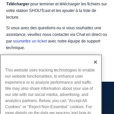
Télécharger
pour terminer et télécharger les fichiers sur
votre station SHOUTcast et les ajouter à la liste de
lecture.
Si vous avez des questions ou si vous souhaitez une
assistance, veuillez nous contacter via Chat en direct ou
par
soumettre un ticket
avec notre équipe de support
technique.
Écrit par
Hostwinds Team
/
Peut 29, 2018
Copie URL
This website uses tracking technologies to enable
our website functionalities, to enhance user
experience or to analyze performance and traffic.
We may also share information about your use of
Des produits
our site with our social media, advertising, and
analytics partners. Below, you can "Accept All
Hébergement Web
Prestations de service
Cookies" or "Reject Non-Essential" cookies. For
Hébergement professionnel
Migrations de sites Web
more details on the data we process and how to