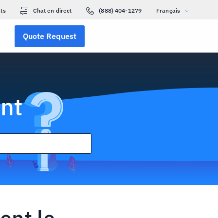
ts
Chat en direct
(888) 404-1279
Français
Quote Request
nt