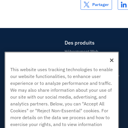
Partager
Des produits
Hébergement Web
Hébergement professionnel
Revendeur Hébergeur
This website uses tracking technologies to enable
Revendeur en marque blanche
our website functionalities, to enhance user
experience or to analyze performance and traffic.
Géré Linux VPS
We may also share information about your use of
Linux non gérés VPS
our site with our social media, advertising, and
Windows gérés VPS
analytics partners. Below, you can "Accept All
Windows non géré VPS
Cookies" or "Reject Non-Essential" cookies. For
Serveurs Cloud
more details on the data we process and how to
Équilibreurs de charge
exercise your rights, and to view information