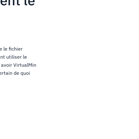
nt le
 le fichier
t utiliser le
 avoir VirtualMin
ertain de quoi