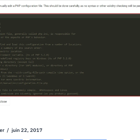
er
/
juin 22, 2017