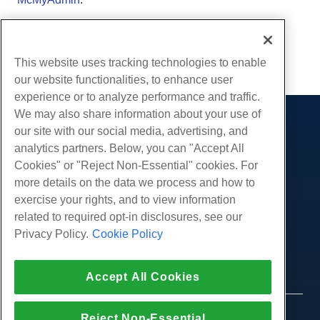
Écrit par
Hostwinds Team
/
Peut 17, 2018
Copie URL
This website uses tracking technologies to enable
our website functionalities, to enhance user
experience or to analyze performance and traffic.
We may also share information about your use of
Des produits
our site with our social media, advertising, and
analytics partners. Below, you can "Accept All
Hébergement Web
Prestations de service
Cookies" or "Reject Non-Essential" cookies. For
Hébergement professionnel
Migrations de sites Web
more details on the data we process and how to
Communauté
Revendeur Hébergeur
exercise your rights, and to view information
Revendeur en marque blanche
Documentation produit
Compagnie
related to required opt-in disclosures, see our
Géré Linux VPS
Tutoriels
Privacy Policy.
Cookie Policy
À propos de nous
Légal
Linux non gérés VPS
Blog
Nous contacter
Windows gérés VPS
Conditions d'utilisation
Soutien
Centres de données
Accept All Cookies
Windows non géré VPS
Politique de confidentialité
presse
Chat en direct avec nous
Serveurs Cloud
Forces de l'ordre
Programme d'affiliation
Ouvrez un ticket de support
© 2010-2026 Hostwinds, une HostPapa Inc.
Reject Non-Essential
Équilibreurs de charge