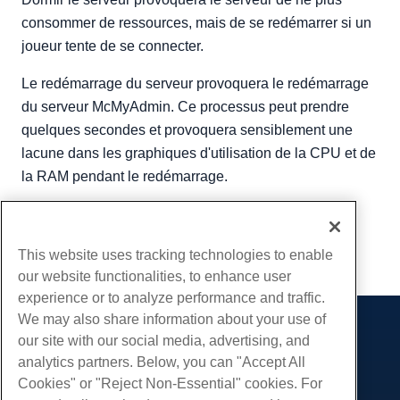
consommer de ressources, mais de se redémarrer si un
joueur tente de se connecter.
Le redémarrage du serveur provoquera le redémarrage
du serveur McMyAdmin. Ce processus peut prendre
quelques secondes et provoquera sensiblement une
lacune dans les graphiques d'utilisation de la CPU et de
la RAM pendant le redémarrage.
Écrit par
Hostwinds Team
/
Peut 8, 2018
Copie URL
This website uses tracking technologies to enable
our website functionalities, to enhance user
experience or to analyze performance and traffic.
We may also share information about your use of
Des produits
our site with our social media, advertising, and
analytics partners. Below, you can "Accept All
Hébergement Web
Prestations de service
Cookies" or "Reject Non-Essential" cookies. For
Hébergement professionnel