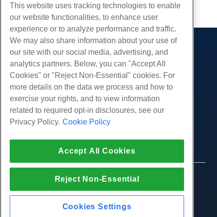
Copie URL
This website uses tracking technologies to enable
our website functionalities, to enhance user
experience or to analyze performance and traffic.
We may also share information about your use of
Des produits
our site with our social media, advertising, and
analytics partners. Below, you can "Accept All
Hébergement Web
Prestations de service
Cookies" or "Reject Non-Essential" cookies. For
Hébergement professionnel
Migrations de sites Web
more details on the data we process and how to
Communauté
Revendeur Hébergeur
exercise your rights, and to view information
Revendeur en marque blanche
Documentation produit
Compagnie
related to required opt-in disclosures, see our
Géré Linux VPS
Tutoriels
Privacy Policy.
Cookie Policy
À propos de nous
Légal
Linux non gérés VPS
Blog
Nous contacter
Windows gérés VPS
Conditions d'utilisation
Soutien
Centres de données
Accept All Cookies
Windows non géré VPS
Politique de confidentialité
presse
Chat en direct avec nous
Serveurs Cloud
Forces de l'ordre
Programme d'affiliation
Ouvrez un ticket de support
© 2010-2026 Hostwinds, une HostPapa Inc.
Reject Non-Essential
Équilibreurs de charge
Accord d'affiliation
entreprise.
Envoyez-nous un e-mail
Stockage de blocs
Tous les droits sont réservés.
Nous appeler (888) 404-1279
Stockage d'objets
Cookies Settings
SSL Certificats