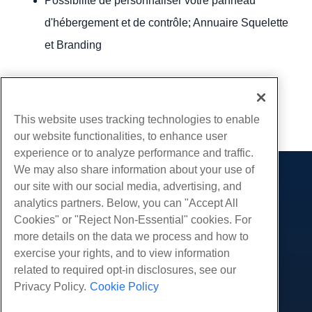
Possibilité de personnaliser votre panneau
d'hébergement et de contrôle; Annuaire Squelette
et Branding
Écrit par
Hostwinds Team
/
décembre 13, 2016
Copie URL
This website uses tracking technologies to enable
our website functionalities, to enhance user
experience or to analyze performance and traffic.
We may also share information about your use of
Des produits
our site with our social media, advertising, and
analytics partners. Below, you can "Accept All
Hébergement Web
Prestations de service
Cookies" or "Reject Non-Essential" cookies. For
Hébergement professionnel
Migrations de sites Web
more details on the data we process and how to
Communauté
Revendeur Hébergeur
exercise your rights, and to view information
Revendeur en marque blanche
Documentation produit
Compagnie
related to required opt-in disclosures, see our
Géré Linux VPS
Tutoriels
Privacy Policy.
Cookie Policy
À propos de nous
Légal
Linux non gérés VPS
Blog
Nous contacter