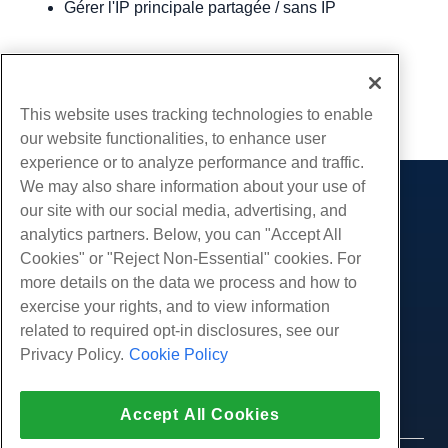
Gérer l'IP principale partagée / sans IP
Écrit par
Hostwinds Team
/
juin 5, 2021
Copie URL
This website uses tracking technologies to enable
our website functionalities, to enhance user
experience or to analyze performance and traffic.
We may also share information about your use of
Des produits
our site with our social media, advertising, and
analytics partners. Below, you can "Accept All
Hébergement Web
Prestations de service
Cookies" or "Reject Non-Essential" cookies. For
Hébergement professionnel
Migrations de sites Web
more details on the data we process and how to
Communauté
Revendeur Hébergeur
exercise your rights, and to view information
Revendeur en marque blanche
Documentation produit
Compagnie
related to required opt-in disclosures, see our
Géré Linux VPS
Tutoriels
Privacy Policy.
Cookie Policy
À propos de nous
Légal
Linux non gérés VPS
Blog
Nous contacter
Windows gérés VPS
Conditions d'utilisation
Soutien
Centres de données
Accept All Cookies
Windows non géré VPS
Politique de confidentialité
presse
Chat en direct avec nous
Serveurs Cloud