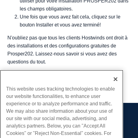
utiliser pour votre installation PROSPER202 dans
les champs obligatoires.
Une fois que vous avez fait cela, cliquez sur le
bouton Installer et vous avez terminé!
N'oubliez pas que tous les clients Hostwinds ont droit à
des installations et des configurations gratuites de
Prosper202. Laissez-nous savoir si vous avez des
questions du tout.
Écrit par
Michael Brower
/
juin 23, 2017
Copie URL
This website uses tracking technologies to enable
our website functionalities, to enhance user
experience or to analyze performance and traffic.
We may also share information about your use of
Des produits
our site with our social media, advertising, and
analytics partners. Below, you can "Accept All
Hébergement Web
Prestations de service
Cookies" or "Reject Non-Essential" cookies. For
Hébergement professionnel