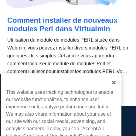
Comment installer de nouveaux
modules Perl dans Virtualmin
Utilisation du module de modules PERL située dans
Webmin, vous pouvez installer divers modules PERL en
quelques clics simples.Cet article vous apprendra
comment localiser le module de modules Perl et
comment l'utiliser pour installer les modules PERL.Vous
aurez besoin de...
This website uses tracking technologies to enable
our website functionalities, to enhance user
experience or to analyze performance and traffic.
We may also share information about your use of
Des produits
our site with our social media, advertising, and
analytics partners. Below, you can "Accept All
Hébergement Web
Prestations de service
Cookies" or "Reject Non-Essential" cookies. For