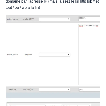
domaine par l'adresse IP (mais laissez le [s] http [s]: // et
tout / ou / wp à la fin)