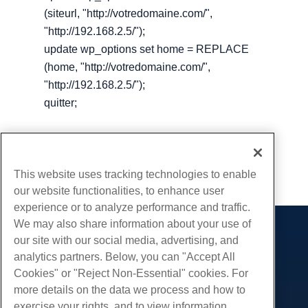
(siteurl, "http://votredomaine.com/",
"http://192.168.2.5/");
update wp_options set home = REPLACE
(home, "http://votredomaine.com/",
"http://192.168.2.5/");
quitter;
Écrit par
Hostwinds Team
/
décembre 14, 2018
Copie URL
This website uses tracking technologies to enable
our website functionalities, to enhance user
experience or to analyze performance and traffic.
We may also share information about your use of
Des produits
our site with our social media, advertising, and
analytics partners. Below, you can "Accept All
Hébergement Web
Prestations de service
Cookies" or "Reject Non-Essential" cookies. For
Hébergement professionnel
Migrations de sites Web
more details on the data we process and how to
Communauté
Revendeur Hébergeur
exercise your rights, and to view information