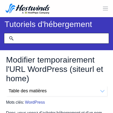
Tutoriels d'hébergement
Modifier temporairement
l'URL WordPress (siteurl et
home)
Table des matières
Modifier l'URL du site WordPress
Mots clés:
WordPress
Option 1: éditez wp-config.php
Option 2: modifier la base de données WordPress
Donc, vous venez d'acheter hébergement et d'un nom