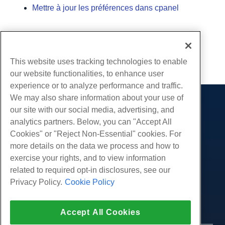
Mettre à jour les préférences dans cpanel
Écrit par
Hostwinds Team
/
décembre 13, 2016
Copie URL
This website uses tracking technologies to enable
our website functionalities, to enhance user
experience or to analyze performance and traffic.
We may also share information about your use of
Des produits
our site with our social media, advertising, and
analytics partners. Below, you can "Accept All
Hébergement Web
Prestations de service
Cookies" or "Reject Non-Essential" cookies. For
Hébergement professionnel
Migrations de sites Web
more details on the data we process and how to
Communauté
Revendeur Hébergeur
exercise your rights, and to view information
Revendeur en marque blanche
Documentation produit
Compagnie
related to required opt-in disclosures, see our
Géré Linux VPS
Tutoriels
Privacy Policy.
Cookie Policy
À propos de nous
Légal
Linux non gérés VPS
Blog
Nous contacter
Windows gérés VPS
Conditions d'utilisation
Soutien
Centres de données
Accept All Cookies
Windows non géré VPS
Politique de confidentialité
presse
Chat en direct avec nous