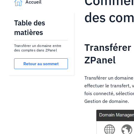
Comment
Accueil
des com
Table des
matières
Transférer
Transférer un domaine entre
des comptes dans ZPanel
ZPanel
Retour au sommet
Transférer un domaine 
effectuer le transfert
fois connecté, sélectio
Gestion de domaine.