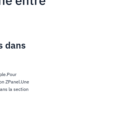
ne entre
s dans
ple.Pour
ion ZPanel.Une
dans la section