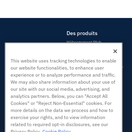
Des produits
Hébergement Web
Hébergement professionnel
Revendeur Hébergeur
This website uses tracking technologies to enable
Revendeur en marque blanche
our website functionalities, to enhance user
experience or to analyze performance and traffic.
Géré Linux VPS
We may also share information about your use of
Linux non gérés VPS
our site with our social media, advertising, and
Windows gérés VPS
analytics partners. Below, you can "Accept All
Windows non géré VPS
Cookies" or "Reject Non-Essential" cookies. For
Serveurs Cloud
more details on the data we process and how to
Équilibreurs de charge
exercise your rights, and to view information
related to required opt-in disclosures, see our
Stockage de blocs
Privacy Policy.
Cookie Policy