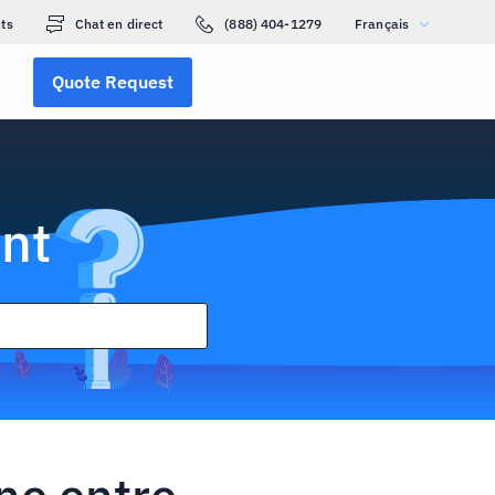
ts
Chat en direct
(888) 404-1279
Français
Quote Request
nt