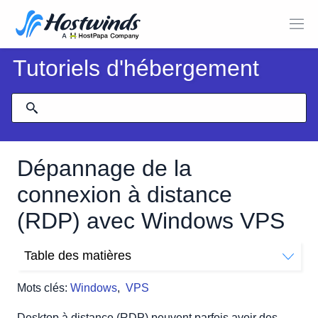
Tutoriels d'hébergement
Dépannage de la
connexion à distance
(RDP) avec Windows VPS
Table des matières
Réparez le réseau depuis votre portail cloud
Mots clés:
Windows
,
VPS
Réparation via une connexion VNC
Rien ne répare ma connexion RDP
Desktop à distance (RDP) peuvent parfois avoir des