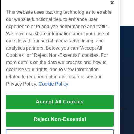
Copie URL
This website uses tracking technologies to enable
our website functionalities, to enhance user
experience or to analyze performance and traffic.
We may also share information about your use of
Des produits
our site with our social media, advertising, and
analytics partners. Below, you can "Accept All
Hébergement Web
Prestations de service
Cookies" or "Reject Non-Essential" cookies. For
Hébergement professionnel
Migrations de sites Web
more details on the data we process and how to
Communauté
Revendeur Hébergeur
exercise your rights, and to view information
Revendeur en marque blanche
Documentation produit
Compagnie
related to required opt-in disclosures, see our
Géré Linux VPS
Tutoriels
Privacy Policy.
Cookie Policy
À propos de nous
Légal
Linux non gérés VPS
Blog
Nous contacter
Windows gérés VPS
Conditions d'utilisation
Soutien
Centres de données
Accept All Cookies
Windows non géré VPS
Politique de confidentialité
presse
Chat en direct avec nous
Serveurs Cloud
Forces de l'ordre
Programme d'affiliation
Ouvrez un ticket de support
© 2010-2026 Hostwinds, une HostPapa Inc.
Reject Non-Essential
Équilibreurs de charge
Accord d'affiliation
entreprise.
Envoyez-nous un e-mail
Stockage de blocs
Tous les droits sont réservés.
Nous appeler (888) 404-1279