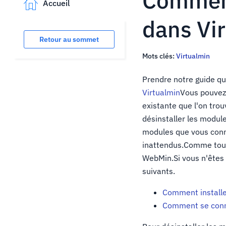
Comment
Accueil
dans Vi
Retour au sommet
Mots clés:
Virtualmin
Prendre notre guide q
Virtualmin
Vous pouvez 
existante que l'on tr
désinstaller les modul
modules que vous conna
inattendus.Comme toujo
WebMin.Si vous n'êtes p
suivants.
Comment installe
Comment se con