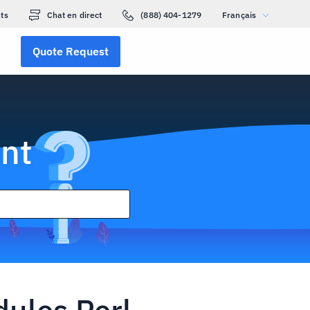
ts
Chat en direct
(888) 404-1279
Français
Quote Request
nt