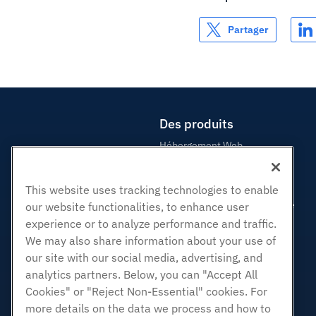
Partager
Des produits
Hébergement Web
Hébergement professionnel
Revendeur Hébergeur
This website uses tracking technologies to enable
Revendeur en marque blanche
our website functionalities, to enhance user
experience or to analyze performance and traffic.
Géré Linux VPS
We may also share information about your use of
Linux non gérés VPS
our site with our social media, advertising, and
Windows gérés VPS
analytics partners. Below, you can "Accept All
Windows non géré VPS
Cookies" or "Reject Non-Essential" cookies. For
Serveurs Cloud
more details on the data we process and how to