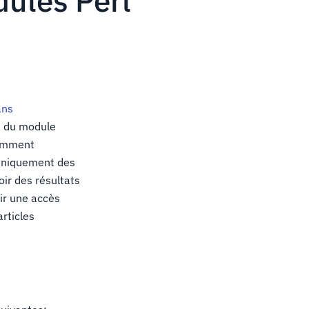
ules Perl
ans
ce du module
comment
r uniquement des
ir des résultats
ir une accès
articles