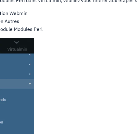
odules Perl dans Virtualmin, veuillez vous référer aux étapes 
ection Webmin
ion Autres
module Modules Perl