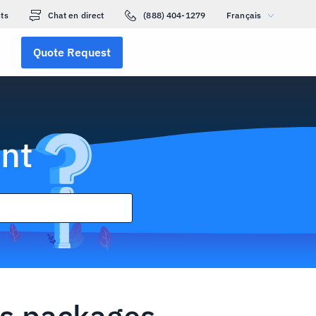
ts
Chat en direct
(888) 404-1279
Français
Quote Request
nt