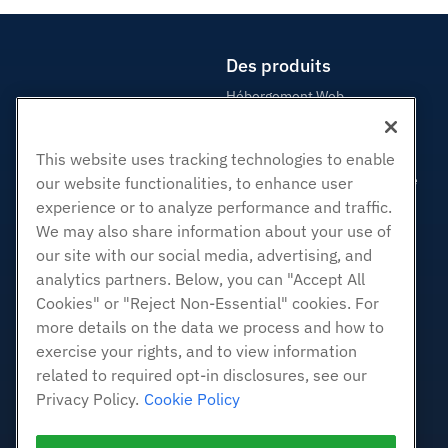
Des produits
Hébergement Web
Hébergement professionnel
Revendeur Hébergeur
This website uses tracking technologies to enable
Revendeur en marque blanche
our website functionalities, to enhance user
experience or to analyze performance and traffic.
Géré Linux VPS
We may also share information about your use of
Linux non gérés VPS
our site with our social media, advertising, and
Windows gérés VPS
analytics partners. Below, you can "Accept All
Windows non géré VPS
Cookies" or "Reject Non-Essential" cookies. For
Serveurs Cloud
more details on the data we process and how to
Équilibreurs de charge
exercise your rights, and to view information
related to required opt-in disclosures, see our
Stockage de blocs
Privacy Policy.
Cookie Policy
Stockage d'objets
SSL Certificats