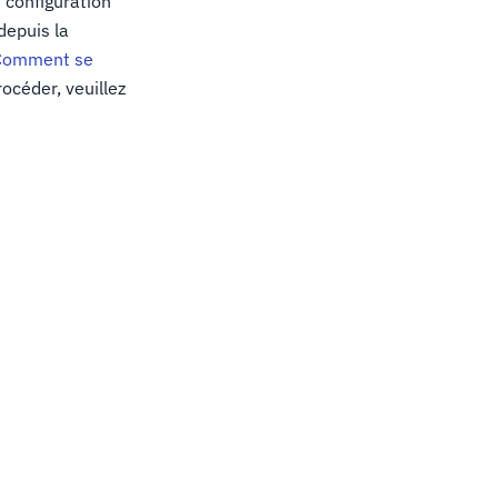
 configuration
depuis la
Comment se
océder, veuillez