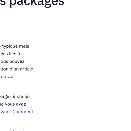
es packages
e typique mais
ges liés à
 vous pouvez
tion d'un article
r de vos
kages installés
que vous avez
uivant:
Comment