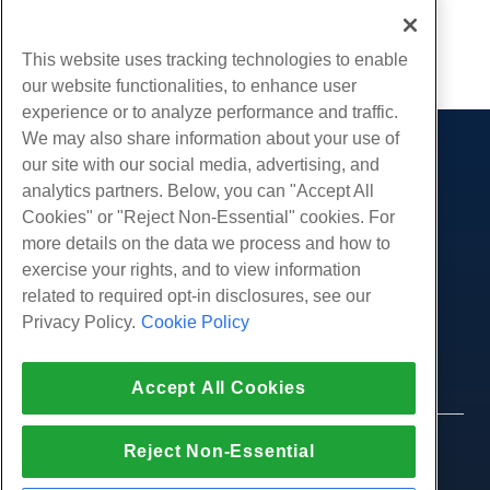
Écrit par
Hostwinds Team
/
août 1, 2019
Copie URL
This website uses tracking technologies to enable
our website functionalities, to enhance user
experience or to analyze performance and traffic.
We may also share information about your use of
Des produits
our site with our social media, advertising, and
analytics partners. Below, you can "Accept All
Hébergement Web
Prestations de service
Cookies" or "Reject Non-Essential" cookies. For
Hébergement professionnel
Migrations de sites Web
more details on the data we process and how to
Communauté
Revendeur Hébergeur
exercise your rights, and to view information
Revendeur en marque blanche
Documentation produit
Compagnie
related to required opt-in disclosures, see our
Géré Linux VPS
Tutoriels
Privacy Policy.
Cookie Policy
À propos de nous
Légal
Linux non gérés VPS
Blog
Nous contacter
Windows gérés VPS
Conditions d'utilisation
Soutien
Centres de données
Accept All Cookies
Windows non géré VPS
Politique de confidentialité
presse
Chat en direct avec nous
Serveurs Cloud
Forces de l'ordre
Programme d'affiliation
Ouvrez un ticket de support
© 2010-2026 Hostwinds, une HostPapa Inc.
Reject Non-Essential
Équilibreurs de charge
Accord d'affiliation
entreprise.
Envoyez-nous un e-mail
Stockage de blocs
Tous les droits sont réservés.