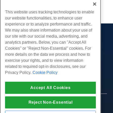
Écrit par
Michael Brower
/
juin 21, 2017
Copie URL
This website uses tracking technologies to enable
our website functionalities, to enhance user
experience or to analyze performance and traffic.
We may also share information about your use of
Des produits
our site with our social media, advertising, and
analytics partners. Below, you can "Accept All
Hébergement Web
Prestations de service
Cookies" or "Reject Non-Essential" cookies. For
Hébergement professionnel
Migrations de sites Web
more details on the data we process and how to
Communauté
Revendeur Hébergeur
exercise your rights, and to view information
Revendeur en marque blanche
Documentation produit
Compagnie
related to required opt-in disclosures, see our
Géré Linux VPS
Tutoriels
Privacy Policy.
Cookie Policy
À propos de nous
Légal
Linux non gérés VPS
Blog
Nous contacter
Windows gérés VPS
Conditions d'utilisation
Soutien
Centres de données
Accept All Cookies
Windows non géré VPS
Politique de confidentialité
presse
Chat en direct avec nous
Serveurs Cloud
Forces de l'ordre
Programme d'affiliation
Ouvrez un ticket de support
© 2010-2026 Hostwinds, une HostPapa Inc.
Reject Non-Essential
Équilibreurs de charge
Accord d'affiliation
entreprise.
Envoyez-nous un e-mail
Stockage de blocs
Tous les droits sont réservés.
Nous appeler (888) 404-1279