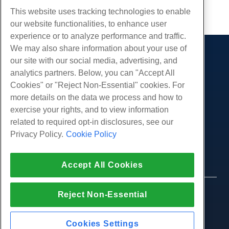
Copie URL
This website uses tracking technologies to enable
our website functionalities, to enhance user
experience or to analyze performance and traffic.
We may also share information about your use of
Des produits
our site with our social media, advertising, and
analytics partners. Below, you can "Accept All
Hébergement Web
Prestations de service
Cookies" or "Reject Non-Essential" cookies. For
Hébergement professionnel
Migrations de sites Web
more details on the data we process and how to
Communauté
Revendeur Hébergeur
exercise your rights, and to view information
Revendeur en marque blanche
Documentation produit
Compagnie
related to required opt-in disclosures, see our
Géré Linux VPS
Tutoriels
Privacy Policy.
Cookie Policy
À propos de nous
Légal
Linux non gérés VPS
Blog
Nous contacter
Windows gérés VPS
Conditions d'utilisation
Soutien
Centres de données
Accept All Cookies
Windows non géré VPS
Politique de confidentialité
presse
Chat en direct avec nous
Serveurs Cloud
Forces de l'ordre
Programme d'affiliation
Ouvrez un ticket de support
© 2010-2026 Hostwinds, une HostPapa Inc.
Reject Non-Essential
Équilibreurs de charge
Accord d'affiliation
entreprise.
Envoyez-nous un e-mail
Stockage de blocs
Tous les droits sont réservés.
Nous appeler (888) 404-1279
Stockage d'objets
Cookies Settings