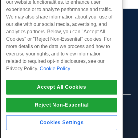
our website functionalities, to enhance user
experience or to analyze performance and traffic.
We may also share information about your use of
Des produits
our site with our social media, advertising, and
analytics partners. Below, you can "Accept All
Hébergement Web
Prestations de service
Cookies" or "Reject Non-Essential" cookies. For
Hébergement professionnel
Migrations de sites Web
more details on the data we process and how to
Communauté
Revendeur Hébergeur
exercise your rights, and to view information
Revendeur en marque blanche
Documentation produit
Compagnie
related to required opt-in disclosures, see our
Géré Linux VPS
Tutoriels
Privacy Policy.
Cookie Policy
À propos de nous
Légal
Linux non gérés VPS
Blog
Nous contacter
Windows gérés VPS
Conditions d'utilisation
Soutien
Centres de données
Accept All Cookies
Windows non géré VPS
Politique de confidentialité
presse
Chat en direct avec nous
Serveurs Cloud
Forces de l'ordre
Programme d'affiliation
Ouvrez un ticket de support
© 2010-2026 Hostwinds, une HostPapa Inc.
Reject Non-Essential
Équilibreurs de charge
Accord d'affiliation
entreprise.
Envoyez-nous un e-mail
Stockage de blocs
Tous les droits sont réservés.
Nous appeler (888) 404-1279
Stockage d'objets
Cookies Settings
SSL Certificats
Hébergement d'applications Web