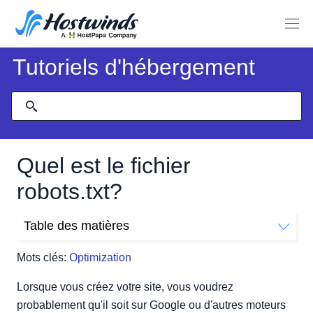
Tutoriels d'hébergement
Quel est le fichier
robots.txt?
Table des matières
À quoi ressemble un fichier robots.txt?
Mots clés:
Optimization
Permettre à tous les bots un accès complet
Bloquer tout accès pour les bots
Lorsque vous créez votre site, vous voudrez
Définir le délai de rampe à 10 secondes
probablement qu'il soit sur Google ou d'autres moteurs