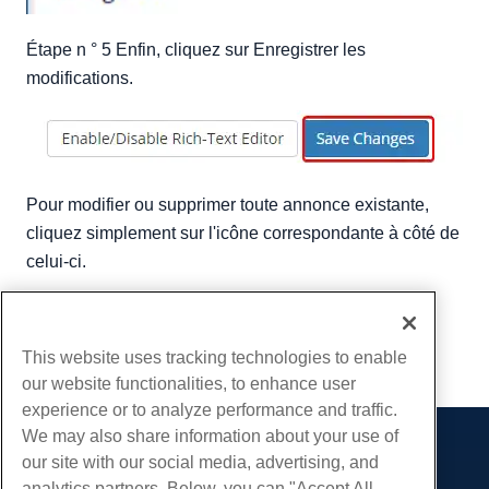
Étape n ° 5 Enfin, cliquez sur Enregistrer les
modifications.
Pour modifier ou supprimer toute annonce existante,
cliquez simplement sur l'icône correspondante à côté de
celui-ci.
Écrit par
Hostwinds Team
/
septembre 25, 2018
Copie URL
This website uses tracking technologies to enable
our website functionalities, to enhance user
experience or to analyze performance and traffic.
We may also share information about your use of
Des produits
our site with our social media, advertising, and
analytics partners. Below, you can "Accept All