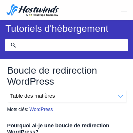
Tutoriels d'hébergement
Boucle de redirection
WordPress
Table des matières
Pourquoi ai-je une boucle de redirection WordPress?
Mots clés:
WordPress
Comment réparer une boucle de redirection WordPress
sans fin?
Pourquoi ai-je une boucle de redirection
Correction avec un nouveau fichier .htaccess
WordPress?