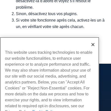
désactivez-la d'abord et voyez s'il résout le
problème.
Sinon, désactivez tous vos plugins.
Si votre site fonctionne après cela, activez-les un à
un, en vérifiant votre site après chacun.
Écrit par
Hostwinds Team
/
décembre 13, 2016
Copie URL
This website uses tracking technologies to enable
our website functionalities, to enhance user
experience or to analyze performance and traffic.
We may also share information about your use of
Des produits
our site with our social media, advertising, and
analytics partners. Below, you can "Accept All
Hébergement Web
Prestations de service
Cookies" or "Reject Non-Essential" cookies. For
Hébergement professionnel
Migrations de sites Web
more details on the data we process and how to
Communauté
Revendeur Hébergeur
exercise your rights, and to view information
Revendeur en marque blanche
Documentation produit
Compagnie
related to required opt-in disclosures, see our
Géré Linux VPS
Tutoriels