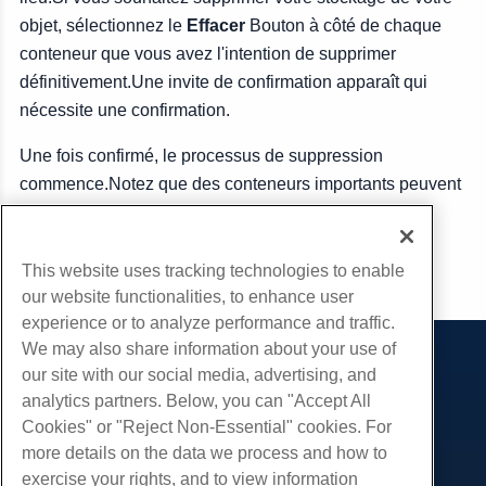
objet, sélectionnez le
Effacer
Bouton à côté de chaque
conteneur que vous avez l'intention de supprimer
définitivement.Une invite de confirmation apparaît qui
nécessite une confirmation.
Une fois confirmé, le processus de suppression
commence.Notez que des conteneurs importants peuvent
prendre quelques minutes à supprimer.
This website uses tracking technologies to enable
Copie URL
our website functionalities, to enhance user
experience or to analyze performance and traffic.
We may also share information about your use of
Des produits
our site with our social media, advertising, and
analytics partners. Below, you can "Accept All
Hébergement Web
Prestations de service
Cookies" or "Reject Non-Essential" cookies. For
Hébergement professionnel
Migrations de sites Web
more details on the data we process and how to
Communauté
Revendeur Hébergeur
exercise your rights, and to view information