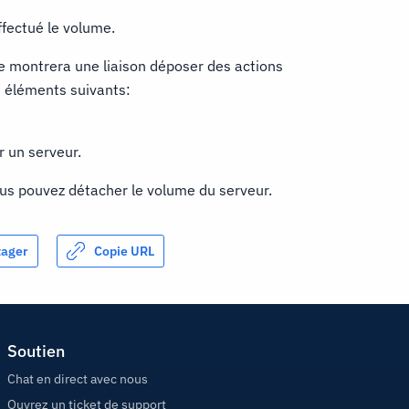
ffectué le volume.
ne montrera une liaison déposer des actions
s éléments suivants:
r un serveur.
ous pouvez détacher le volume du serveur.
tager
Copie URL
Soutien
Chat en direct avec nous
Ouvrez un ticket de support