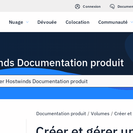
Connexion
Documen
Nuage
Dévouée
Colocation
Communauté
nds Documentation produit
Documentation produit
/
Volumes
/
Créer et
Créer et gérer 