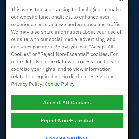
Revendeur Hébergeur
This website uses tracking technologies to enable
Revendeur en marque blanche
our website functionalities, to enhance user
experience or to analyze performance and traffic.
Géré Linux VPS
We may also share information about your use of
Linux non gérés VPS
our site with our social media, advertising, and
Windows gérés VPS
analytics partners. Below, you can "Accept All
Windows non géré VPS
Cookies" or "Reject Non-Essential" cookies. For
Serveurs Cloud
more details on the data we process and how to
Équilibreurs de charge
exercise your rights, and to view information
related to required opt-in disclosures, see our
Stockage de blocs
Privacy Policy.
Cookie Policy
Stockage d'objets
SSL Certificats
Accept All Cookies
Hébergement d'applications
Web
Reject Non-Essential
Cookies Settings