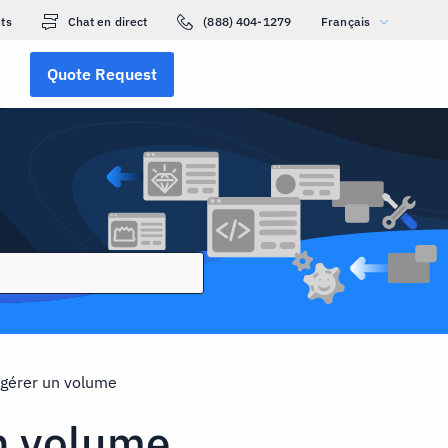
ts
Chat en direct
(888) 404-1279
Français
Quote Request
 gérer un volume
un volume