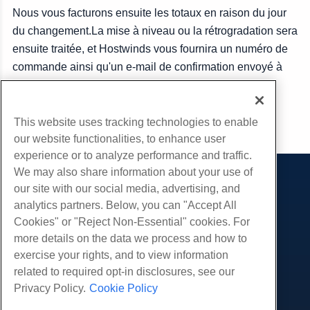
Nous vous facturons ensuite les totaux en raison du jour
du changement.La mise à niveau ou la rétrogradation sera
ensuite traitée, et Hostwinds vous fournira un numéro de
commande ainsi qu'un e-mail de confirmation envoyé à
l'adresse e-mail de votre compte.
This website uses tracking technologies to enable
Copie URL
our website functionalities, to enhance user
experience or to analyze performance and traffic.
We may also share information about your use of
Des produits
our site with our social media, advertising, and
analytics partners. Below, you can "Accept All
Hébergement Web
Prestations de service
Cookies" or "Reject Non-Essential" cookies. For
Hébergement professionnel
Migrations de sites Web
more details on the data we process and how to
Communauté
Revendeur Hébergeur
exercise your rights, and to view information
Revendeur en marque blanche
Documentation produit
Compagnie
related to required opt-in disclosures, see our
Géré Linux VPS
Tutoriels
Privacy Policy.
Cookie Policy
À propos de nous
Légal
Linux non gérés VPS
Blog
Nous contacter