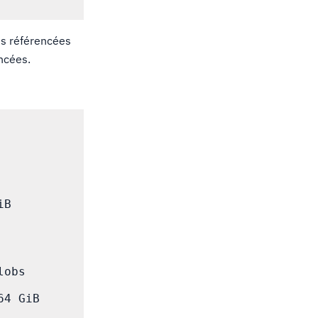
es référencées
ncées.
B

obs

4 GiB
