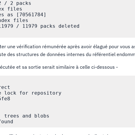
 / 2 packs

x files

s as [70561784]

dex files

11979 / 11979 packs deleted

cuter une vérification rémunérée après avoir élagué pour vous 
xiste des structures de données internes du référentiel endom
utée et sa sortie serait similaire à celle ci-dessous -
ect

 lock for repository

fe8

 trees and blobs
