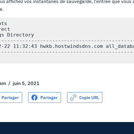
us affichez vos instantanés de sauvegarde, l'entrée que vous
e.
ts

ect

s Directory

----------------------------------------------
2-22 11:32:43 hwkb.hostwindsdns.com all_databa
----------------------------------------------
eam
/
juin 5, 2021
Partager
Partager
Copie URL