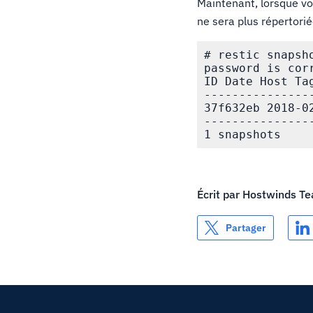
Maintenant, lorsque vo
ne sera plus répertorié
# restic snapsho
password is corr
ID Date Host Tag
---------------
37f632eb 2018-0
---------------
Écrit par
Hostwinds T
Partager