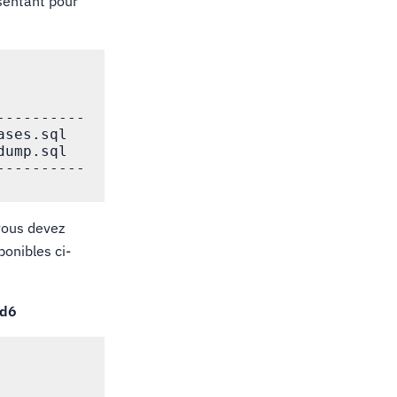
ésentant pour
---------

ses.sql

ump.sql

---------

 vous devez
ponibles ci-
d6