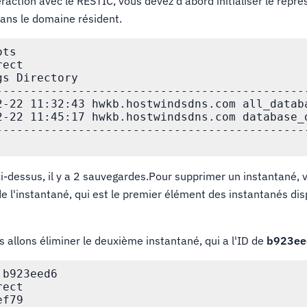
action avec le RESTIC, vous devez d'abord initialiser le repr
dans le domaine résident.
ts

ect

s Directory

----------------------------------------------
2-22 11:32:43 hwkb.hostwindsdns.com all_databa
2-22 11:45:17 hwkb.hostwindsdns.com database_d
----------------------------------------------
 ci-dessus, il y a 2 sauvegardes.Pour supprimer un instantané,
 de l'instantané, qui est le premier élément des instantanés dis
 allons éliminer le deuxième instantané, qui a l'ID de
b923ee
b923eed6

ect

f79
