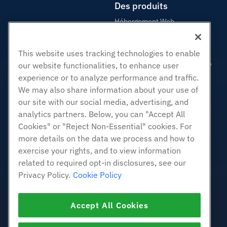
Des produits
Hébergement Web
Hébergement professionnel
Revendeur Hébergeur
This website uses tracking technologies to enable
Revendeur en marque blanche
our website functionalities, to enhance user
experience or to analyze performance and traffic.
Géré Linux VPS
We may also share information about your use of
Linux non gérés VPS
our site with our social media, advertising, and
Windows gérés VPS
analytics partners. Below, you can "Accept All
Windows non géré VPS
Cookies" or "Reject Non-Essential" cookies. For
Serveurs Cloud
more details on the data we process and how to
Équilibreurs de charge
exercise your rights, and to view information
related to required opt-in disclosures, see our
Stockage de blocs
Privacy Policy.
Cookie Policy
Stockage d'objets
SSL Certificats
Accept All Cookies
Hébergement d'applications
Web