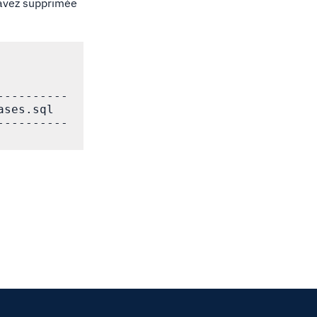
 avez supprimée
---------

ses.sql

---------
