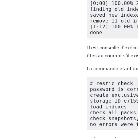
[0:00] 100.00% 2
finding old inde
saved new indexe
remove 11 old in
[1:12] 100.00% 
Il est conseillé d'exé
êtes au courant s'il e
La commande étant exéc
# restic check

password is corr
create exclusive
storage ID e7155
load indexes

check all packs

check snapshots,