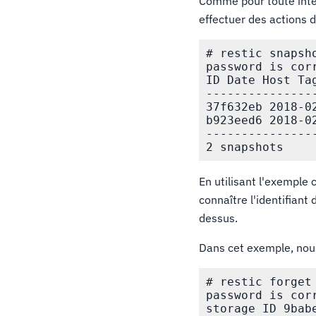
Comme pour toute inter
effectuer des actions 
# restic snapsho
password is corr
ID Date Host Tag
---------------
37f632eb 2018-0
b923eed6 2018-0
---------------
En utilisant l'exemple
connaître l'identifiant
dessus.
Dans cet exemple, nous
# restic forget 
password is corr
storage ID 9babe