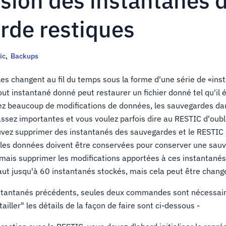
sion des instantanés 
rde restiques
ic
,
Backups
es changent au fil du temps sous la forme d'une série de «ins
ut instantané donné peut restaurer un fichier donné tel qu'il é
ez beaucoup de modifications de données, les sauvegardes da
assez importantes et vous voulez parfois dire au RESTIC d'oubl
ez supprimer des instantanés des sauvegardes et le RESTIC
es données doivent être conservées pour conserver une sau
mais supprimer les modifications apportées à ces instantané
ut jusqu'à 60 instantanés stockés, mais cela peut être chang
stantanés précédents, seules deux commandes sont nécessai
tailler" les détails de la façon de faire sont ci-dessous -