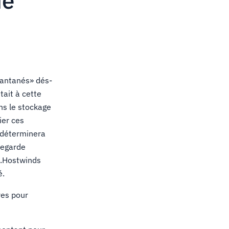
de
tantanés» dés-
tait à cette
ns le stockage
ier ces
 déterminera
vegarde
s.Hostwinds
é.
res pour