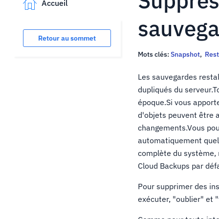
Suppres
Accueil
sauvega
Retour au sommet
Mots clés:
Snapshot
,
Rest
Les sauvegardes restal
dupliqués du serveur.To
époque.Si vous apport
d'objets peuvent être 
changements.Vous pouv
automatiquement quell
complète du système, 
Cloud Backups par défa
Pour supprimer des in
exécuter, "oublier" et "