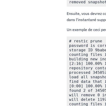
Ensuite, vous devrez c
dans l'instantané supp
Un exemple de ceci peu
# restic prune

password is corr
storage ID 9babe
counting files i
building new ind
[2:16] 100.00% 1
repository cont
processed 34505
load all snapsho
find data that 
[0:00] 100.00% 1
found 2 of 3450
will remove 0 in
will delete 119
counting files i