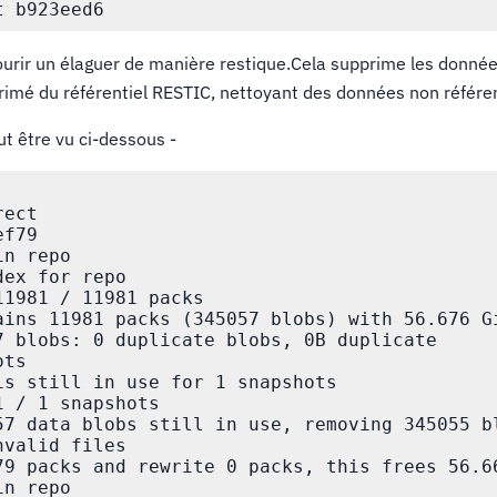
ourir un élaguer de manière restique.Cela supprime les donné
rimé du référentiel RESTIC, nettoyant des données non référe
t être vu ci-dessous -
ect

f79

n repo

ex for repo

1981 / 11981 packs

ains 11981 packs (345057 blobs) with 56.676 Gi
7 blobs: 0 duplicate blobs, 0B duplicate

ts

is still in use for 1 snapshots

 / 1 snapshots

57 data blobs still in use, removing 345055 bl
valid files

79 packs and rewrite 0 packs, this frees 56.66
n repo
