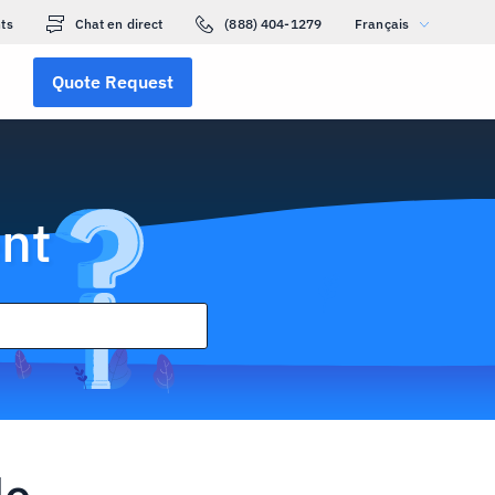
ts
Chat en direct
(888) 404-1279
Français
Quote Request
nt