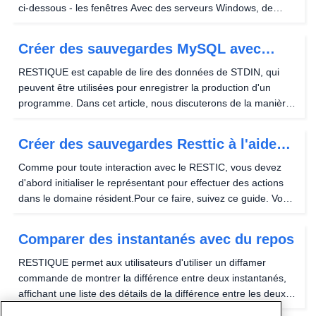
ci-dessous - les fenêtres Avec des serveurs Windows, de
PowerShell, exécutez la commande suivante pour initialiser le
repo RESTIC (vous devez...
Créer des sauvegardes MySQL avec
Restic
RESTIQUE est capable de lire des données de STDIN, qui
peuvent être utilisées pour enregistrer la production d'un
programme. Dans cet article, nous discuterons de la manière
d'utiliser cette fonctionnalité pour prendre des sauvegardes
MySQL via l'utilisation de MySQLDUMP....
Créer des sauvegardes Resttic à l'aide
des commandes Linux et Windows
Comme pour toute interaction avec le RESTIC, vous devez
d'abord initialiser le représentant pour effectuer des actions
dans le domaine résident.Pour ce faire, suivez ce guide. Vous
exécuterez ces commandes à partir du terminal Shell avec
Linux et PowerShell avec Windows. La...
Comparer des instantanés avec du repos
RESTIQUE permet aux utilisateurs d'utiliser un diffamer
commande de montrer la différence entre deux instantanés,
affichant une liste des détails de la différence entre les deux
instantanés étant comparés. Ceci est utile pour localiser un