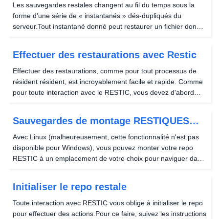
sauvegarde restiques
Les sauvegardes restales changent au fil du temps sous la
forme d'une série de « instantanés » dés-dupliqués du
serveur.Tout instantané donné peut restaurer un fichier donné
tel qu'il était à cette époque.Si vous apportez beaucoup de
modifications de données, les sauvegardes...
Effectuer des restaurations avec Restic
Effectuer des restaurations, comme pour tout processus de
résident résident, est incroyablement facile et rapide. Comme
pour toute interaction avec le RESTIC, vous devez d'abord
initialiser le représentant pour effectuer des actions dans le
domaine résident. La commande de...
Sauvegardes de montage RESTIQUES
sur un serveur Linux
Avec Linux (malheureusement, cette fonctionnalité n'est pas
disponible pour Windows), vous pouvez monter votre repo
RESTIC à un emplacement de votre choix pour naviguer dans
tous vos instantanés dans un arborescence de répertoire.
Comme pour toute interaction avec le RESTIC,...
Initialiser le repo restale
Toute interaction avec RESTIC vous oblige à initialiser le repo
pour effectuer des actions.Pour ce faire, suivez les instructions