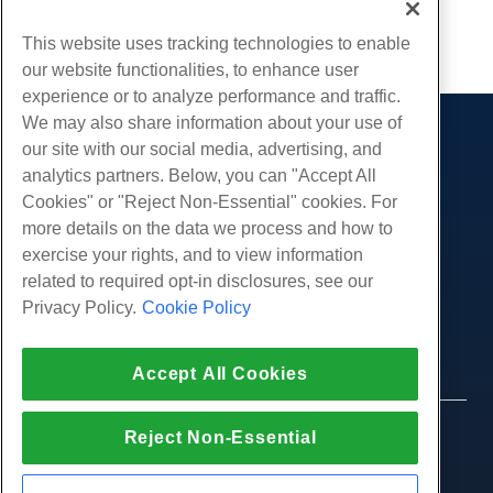
fichier ou un dossier dont vous êtes...
This website uses tracking technologies to enable
our website functionalities, to enhance user
experience or to analyze performance and traffic.
We may also share information about your use of
Des produits
our site with our social media, advertising, and
analytics partners. Below, you can "Accept All
Hébergement Web
Prestations de service
Cookies" or "Reject Non-Essential" cookies. For
Hébergement professionnel
Migrations de sites Web
more details on the data we process and how to
Communauté
Revendeur Hébergeur
exercise your rights, and to view information
Revendeur en marque blanche
Documentation produit
Compagnie
related to required opt-in disclosures, see our
Géré Linux VPS
Tutoriels
Privacy Policy.
Cookie Policy
À propos de nous
Légal
Linux non gérés VPS
Blog
Nous contacter
Windows gérés VPS
Conditions d'utilisation
Soutien
Centres de données
Accept All Cookies
Windows non géré VPS
Politique de confidentialité
presse
Chat en direct avec nous
Serveurs Cloud
Forces de l'ordre
Programme d'affiliation
Ouvrez un ticket de support
© 2010-2026 Hostwinds, une HostPapa Inc.
Reject Non-Essential
Équilibreurs de charge
Accord d'affiliation
entreprise.
Envoyez-nous un e-mail
Stockage de blocs
Tous les droits sont réservés.
Nous appeler (888) 404-1279