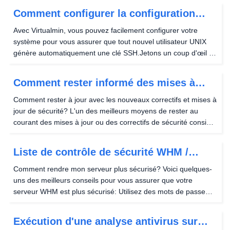
vos courriels à l'aide de cette...
Comment configurer la configuration
automatique de la clé SSH dans
Avec Virtualmin, vous pouvez facilement configurer votre
Virtualmin pour un nouveau
système pour vous assurer que tout nouvel utilisateur UNIX
génère automatiquement une clé SSH.Jetons un coup d'œil à
ce qu'il faut pour configurer la configuration de la clé SSH
automatique dans les serveurs...
Comment rester informé des mises à
jour ou des correctifs de sécurité
Comment rester à jour avec les nouveaux correctifs et mises à
jour de sécurité? L'un des meilleurs moyens de rester au
courant des mises à jour ou des correctifs de sécurité consiste
à mettre à jour votre serveur souvent et à le faire.Les mises à
jour mensuelles sont...
Liste de contrôle de sécurité WHM /
meilleures pratiques
Comment rendre mon serveur plus sécurisé? Voici quelques-
uns des meilleurs conseils pour vous assurer que votre
serveur WHM est plus sécurisé: Utilisez des mots de passe
sécurisés SSH sécurisé Apache sécurisé Durcissez votre
système Restreindre les compilateurs de votre...
Exécution d'une analyse antivirus sur