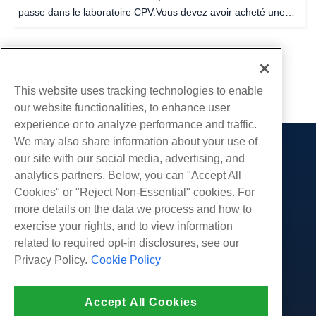
passe dans le laboratoire CPV.Vous devez avoir acheté une
licence avant de pouvoir compléter les étapes suivantes.Tous
les détails de la connexion...
...
1
3
4
This website uses tracking technologies to enable
our website functionalities, to enhance user
experience or to analyze performance and traffic.
We may also share information about your use of
Des produits
our site with our social media, advertising, and
analytics partners. Below, you can "Accept All
Hébergement Web
Prestations de service
Cookies" or "Reject Non-Essential" cookies. For
Hébergement professionnel
Migrations de sites Web
more details on the data we process and how to
Communauté
Revendeur Hébergeur
exercise your rights, and to view information
Revendeur en marque blanche
Documentation produit
Compagnie
related to required opt-in disclosures, see our
Géré Linux VPS
Tutoriels
Privacy Policy.
Cookie Policy
À propos de nous
Légal
Linux non gérés VPS
Blog
Nous contacter
Windows gérés VPS
Conditions d'utilisation
Soutien
Centres de données
Accept All Cookies
Windows non géré VPS
Politique de confidentialité