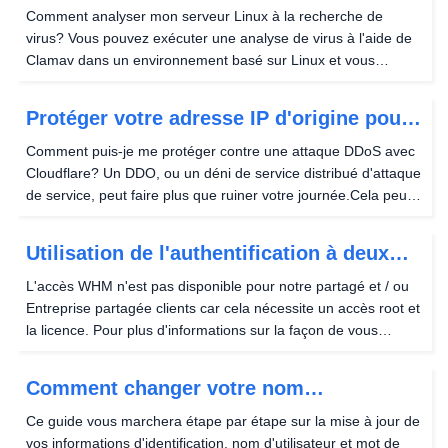
votre serveur
Comment analyser mon serveur Linux à la recherche de
virus? Vous pouvez exécuter une analyse de virus à l'aide de
Clamav dans un environnement basé sur Linux et vous
pouvez numériser pour les logiciels malveillants à l'aide de la
détection Linux Malware. Vous pouvez...
Protéger votre adresse IP d'origine pour
empêcher les attaques DDOS avec
Comment puis-je me protéger contre une attaque DDoS avec
Cloudflare
Cloudflare? Un DDO, ou un déni de service distribué d'attaque
de service, peut faire plus que ruiner votre journée.Cela peut
paralyser votre site Web, votre entreprise et vos informations
vitales.Cloudflare peut...
Utilisation de l'authentification à deux
facteurs avec WHM
L'accès WHM n'est pas disponible pour notre partagé et / ou
Entreprise partagée clients car cela nécessite un accès root et
la licence. Pour plus d'informations sur la façon de vous
connecter à votre interface WHM, veuillez consulter Comment
démarrer avec votre nouveau...
Comment changer votre nom
d'utilisateur / mot de passe (CPV Lab)
Ce guide vous marchera étape par étape sur la mise à jour de
vos informations d'identification, nom d'utilisateur et mot de