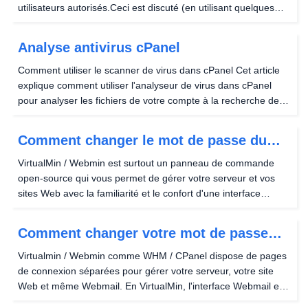
utilisateurs autorisés.Ceci est discuté (en utilisant quelques
règles. Mot de passe protéger les fichiers ou répertoires avec
.htaccess .Cependant,...
Analyse antivirus cPanel
Comment utiliser le scanner de virus dans cPanel Cet article
explique comment utiliser l'analyseur de virus dans cPanel
pour analyser les fichiers de votre compte à la recherche de
virus, chevaux de Troie et autres types de logiciels
malveillants. Vous pouvez analyser des...
Comment changer le mot de passe du
serveur virtuel dans Virtualmin
VirtualMin / Webmin est surtout un panneau de commande
open-source qui vous permet de gérer votre serveur et vos
sites Web avec la familiarité et le confort d'une interface
graphique et utilise des serveurs virtuels pour gérer ou
séparer chaque site Web sur unserveur.L'un...
Comment changer votre mot de passe
d'utilisateur
Virtualmin / Webmin comme WHM / CPanel dispose de pages
de connexion séparées pour gérer votre serveur, votre site
Web et même Webmail. En VirtualMin, l'interface Webmail est
appelée Usermin. Cependant, vous pouvez faire plus que lire