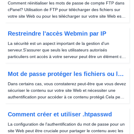
de compte FTP
Comment réinitialiser les mots de passe de compte FTP dans
cPanel? Utilisation de FTP pour télécharger des fichiers sur
votre site Web ou pour les télécharger sur votre site Web est
très courant.Vous devrez peut-être réinitialiser votre mot de
passe FTP dans certains cas,...
Restreindre l'accès Webmin par IP
La sécurité est un aspect important de la gestion d'un
serveur.S'assurer que seuls les utilisateurs autorisés
particuliers ont accès à votre serveur peut être un élément clé
de la sécurité de votre serveur.Il existe quelques façons de
limiter qui a accès à votre serveur;...
Mot de passe protéger les fichiers ou les
répertoires avec .htaccess
Dans certains cas, vous constaterez peut-être que vous devez
sécuriser le contenu sur votre site Web et nécessiter une
authentification pour accéder à ce contenu protégé.Cela peut
être obtenu en utilisant la flexibilité impressionnante d'un peu
de code dans votre fichier...
Comment créer et utiliser .htpasswd
La configuration de l'authentification du mot de passe pour un
site Web peut être cruciale pour partager le contenu avec les